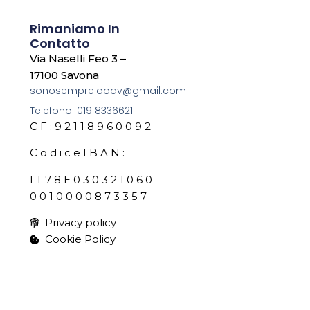
Rimaniamo In
Contatto
Via Naselli Feo 3 –
17100 Savona
sonosempreioodv@gmail.com
Telefono: 019 8336621
C F : 9 2 1 1 8 9 6 0 0 9 2
C o d i c e I B A N :
I T 7 8 E 0 3 0 3 2 1 0 6 0
0 0 1 0 0 0 0 8 7 3 3 5 7
Privacy policy
Cookie Policy