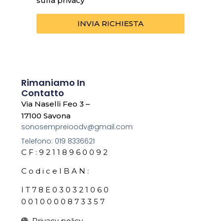
sulla privacy
INVIA RICHIESTA
Rimaniamo In
Contatto
Via Naselli Feo 3 –
17100 Savona
sonosempreioodv@gmail.com
Telefono: 019 8336621
C F : 9 2 1 1 8 9 6 0 0 9 2
C o d i c e I B A N :
I T 7 8 E 0 3 0 3 2 1 0 6 0
0 0 1 0 0 0 0 8 7 3 3 5 7
Privacy policy