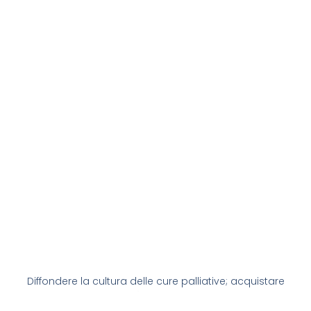
Diffondere la cultura delle cure palliative; acquistare
beni per rendere più accoglienti ed ospitali gli
ambienti dell’hospice e per facilitare le dimissioni e le